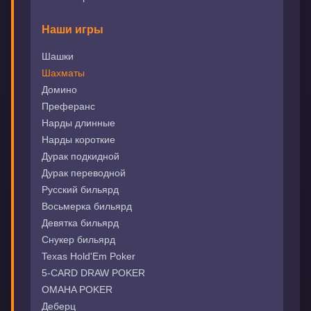
Наши игры
Шашки
Шахматы
Домино
Преферанс
Нарды длинные
Нарды короткие
Дурак подкидной
Дурак переводной
Русский бильярд
Восьмерка бильярд
Девятка бильярд
Снукер бильярд
Texas Hold'Em Poker
5-CARD DRAW POKER
OMAHA POKER
Деберц