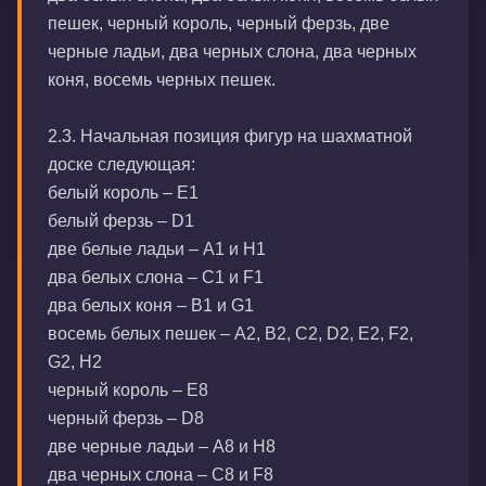
пешек, черный король, черный ферзь, две
черные ладьи, два черных слона, два черных
коня, восемь черных пешек.
2.3. Начальная позиция фигур на шахматной
доске следующая:
белый король – E1
белый ферзь – D1
две белые ладьи – A1 и H1
два белых слона – C1 и F1
два белых коня – B1 и G1
восемь белых пешек – A2, B2, C2, D2, E2, F2,
G2, H2
черный король – E8
черный ферзь – D8
две черные ладьи – A8 и H8
два черных слона – C8 и F8