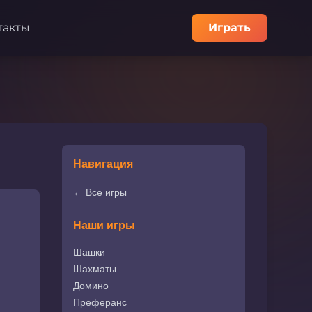
такты
Играть
Навигация
← Все игры
Наши игры
Шашки
Шахматы
Домино
Преферанс