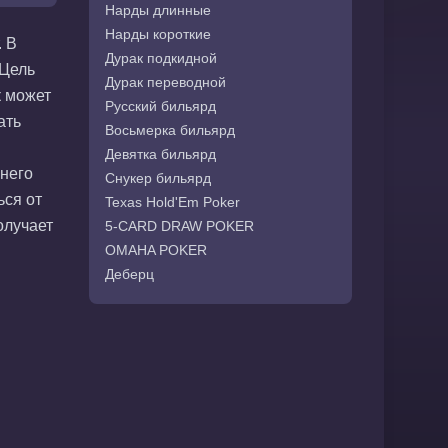
Нарды длинные
Нарды короткие
. В
Дурак подкидной
 Цель
Дурак переводной
к может
Русский бильярд
ать
Восьмерка бильярд
Девятка бильярд
 него
Снукер бильярд
ься от
Texas Hold'Em Poker
олучает
5-CARD DRAW POKER
OMAHA POKER
Деберц
Бридж
Тысяча
Джокер
Бур-козел
Девятка
Крестики-нолики
Морской бой