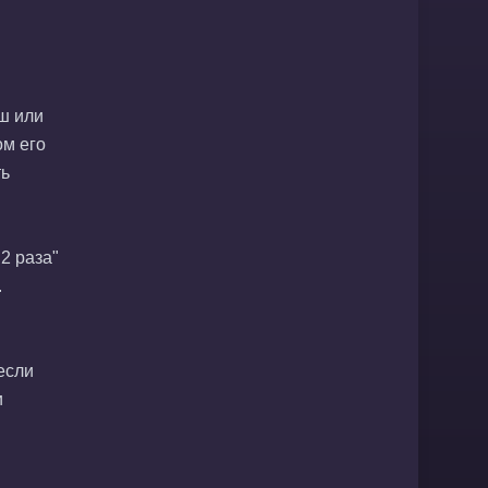
Европейская рулетка
Баккара
Карибский покер
Русккий покер
3х карточный покер
ш или
Casino Texas Hold'Em Poker
ом его
Блэкджек в открытую
ть
Блэкджек 1-колодный
Блэкджек 2-колодный
Блэкджек 6-колодный
 2 раза"
Кено
.
Jacks or Better
Jacks or Better 5 line
Tens or Better
Joker Poker
если
Стрип-Бар
и
Дикие Двойки
Фрутомания
5-линейный слот