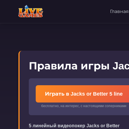
Главная
Правила игры Jacks
Играть в Jacks or Better 5 line
бесплатно, на интерес, с настоящими соперниками
5 линейный видеопокер Jacks or Better