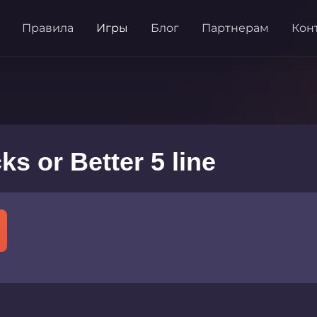
Правила
Игры
Блог
Партнерам
Кон
 or Better 5 line