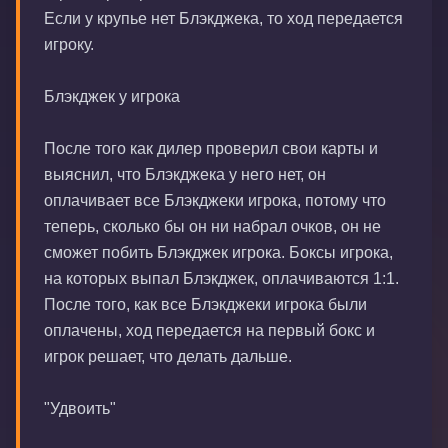
Если у крупье нет Блэкджека, то ход передается
игроку.
Блэкджек у игрока
После того как дилер проверил свои карты и
выяснил, что Блэкджека у него нет, он
оплачивает все Блэкджеки игрока, потому что
теперь, сколько бы он ни набрал очков, он не
сможет побить Блэкджек игрока. Боксы игрока,
на которых выпал Блэкджек, оплачиваются 1:1.
После того, как все Блэкджеки игрока были
оплачены, ход передается на первый бокс и
игрок решает, что делать дальше.
"Удвоить"