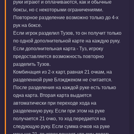
руки играют и оплачиваются, как и обычные
боксы, но с некоторыми ограничениями.
Повторное разделение возможно только до 4-х
рук на боксе.
Если игрок разделил Тузов, то он получит только
по одной дополнительной карте на каждую руку.
Если дополнительная карта - Туз, игроку
предоставляется возможность повторно
разделить Тузов.
Комбинация из 2-х карт, равная 21 очкам, на
разделенной руке Блэкджеком не считается.
После разделения на каждой руке есть только
одна карта. Вторая карта выдается
автоматически при переходе хода на
разделенную руку. Если при этом на руке
получается 21 очко, то ход передается на
следующую руку. Если сумма очков на руке