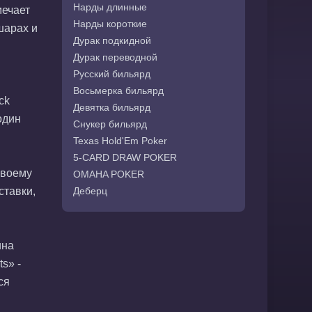
Нарды длинные
мечает
Нарды короткие
шарах и
Дурак подкидной
Дурак переводной
Русский бильярд
Восьмерка бильярд
ck
Девятка бильярд
один
Снукер бильярд
Texas Hold'Em Poker
5-CARD DRAW POKER
своему
OMAHA POKER
ставки,
Деберц
Бридж
Тысяча
Джокер
ина
Бур-козел
s» -
Девятка
ся
Крестики-нолики
Морской бой