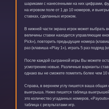
шариками с нанесенными на них цифрами, функ
на игровом поле от 1 до 10 номеров, и выиг
ставках, сделанных игроком.
В нижней части экрана игрок может выбрать ве
величины ставки находится управляющие кноп
Pick»), повторить предыдущие номера (клавиша
раз (клавиша «Play 1»), играть 5 раз подряд (
После каждой сыгранной игры Вы можете оста
усмотрению новые. Различные варианты ставок
однако вы не сможете пометить более чем 10
Справа, в верхнем углу пишется ваша общая с
выигрыша. Ниже пишется таблица выигрышей в
это количество угаданных номеров, «Payouts
таблица с результатами игр.