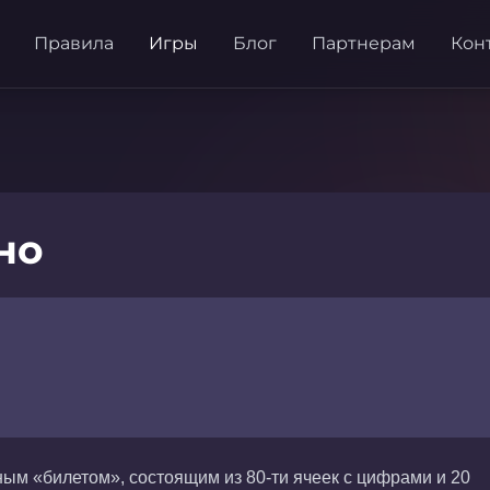
Правила
Игры
Блог
Партнерам
Кон
но
ым «билетом», состоящим из 80-ти ячеек с цифрами и 20