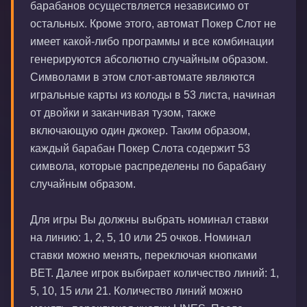
барабанов осуществляется независимо от
остальных. Кроме этого, автомат Покер Слот не
имеет какой-либо программы и все комбинации
генерируются абсолютно случайным образом.
Символами в этом слот-автомате являются
игральные карты из колоды в 53 листа, начиная
от двойки и заканчивая тузом, также
включающую один джокер. Таким образом,
каждый барабан Покер Слота содержит 53
символа, которые распределены по барабану
случайным образом.
Для игры Вы должны выбрать номинал ставки
на линию: 1, 2, 5, 10 или 25 очков. Номинал
ставки можно менять, переключая кнопками
BET. Далее игрок выбирает количество линий: 1,
5, 10, 15 или 21. Количество линий можно