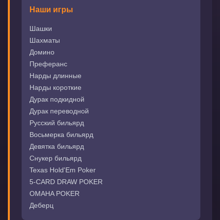
Наши игры
Шашки
Шахматы
Домино
Преферанс
Нарды длинные
Нарды короткие
Дурак подкидной
Дурак переводной
Русский бильярд
Восьмерка бильярд
Девятка бильярд
Снукер бильярд
Texas Hold'Em Poker
5-CARD DRAW POKER
OMAHA POKER
Деберц
Бридж