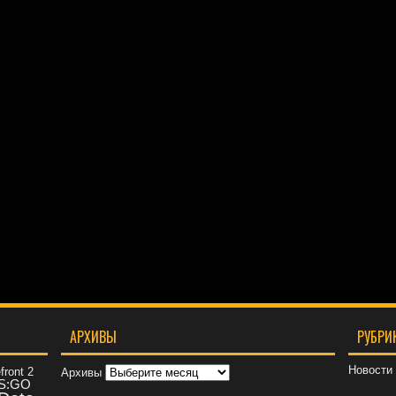
АРХИВЫ
РУБРИ
Новости
front 2
Архивы
S:GO