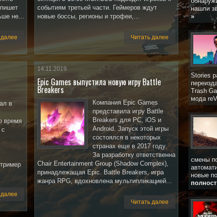
обнаруж
 пишет
событиям третьей части. Геймеров ждут
нашли зв
ше не...
новые боссы, регионы и трофеи,...
»
 далее
Читать далее
14.11.2019
Stories 
Epic Games выпустила новую игру Battle
переизда
Breakers
Trash Ga
мода reV
Компания Epic Games
ал в
представила игру Battle
Breakers для PC, iOS и
о время
Android. Запуск этой игры
 с
состоялся в некоторых
странах еще в 2017 году.
За разработку ответственна
смены по
Chair Entertainment Group (Shadow Complex),
Стример
автомати
принадлежащая Epic. Battle Breakers, игра
новые по
жанра RPG, вдохновлена мультипликацией...
полност
 далее
Читать далее