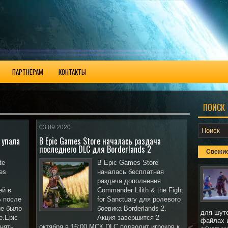
ПАРТНЁРАМ
КОНТАКТЫ
ПОИСК
03.09.2020
 упала
В Epic Games Store началась раздача
последнего DLC для Borderlands 2
Свежие
te
В Epic Games Store
es
началась бесплатная
раздача дополнения
ей в
Commander Lilith & the Fight
% после
for Sanctuary для ролевого
ие было
боевика Borderlands 2.
для шут
e.Epic
Акция завершится 2
файлах 
снять
октября в 16:00 МСК.DLC подводит игроков к