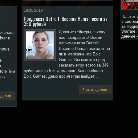
19.05.2019
На этот 
Предзаказ Detroit: Become Human всего за
в систем
350 рублей
за модиф
Warfare 
Дорогие геймеры, я хочу
ачалась
данные и
вас поздравить! Всеми
hter и
любимая игра Detroit:
Become Human выходит на
тилиз,
пк в магазине игр Epic
Games. Вы можете пред
е
заказать игру всего за 349
и
рубле или за 5.5 долларов. Как сообщает
tore Тим
Epic Games, демо врсия игры выйдет...
ных
Читать далее
 далее