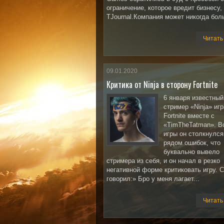
ограничение, которое вредит бизнесу,
TJournal.Компания может никогда боль
Читать
09.01.2020
Критика от Ninja в сторону Fortnite
6 января известный
стример «Ninja» игр
Fortnite вместе с
«TimTheTatman». В
игры он столкнулся
рядом ошибок, что
буквально вывело
стримера из себя, и он начал в резко
негативной форме критиковать игру. 
говорил:» Бро у меня лагает...
Читать