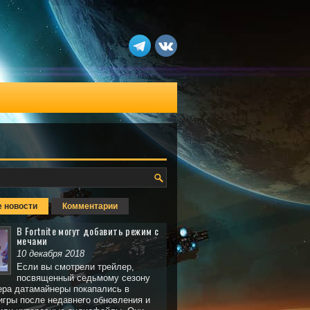
 новости
Комментарии
В Fortnite могут добавить режим с
мечами
10 декабря 2018
Если вы смотрели трейлер,
посвященный седьмому сезону
ера датамайнеры покапались в
игры после недавнего обновления и