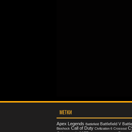
МЕТКИ
Apex Legends
Battlefield V
Battle
Battlefield
Call of Duty
C
Bioshock
Civilization 6
Crossout