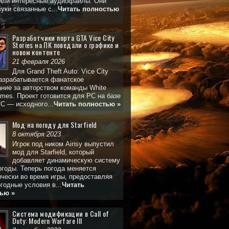
или интересные аудиофайлы. Они
уки связанные с...
Читать полностью
Разработчики порта GTA Vice City
Stories на ПК поведали о графике и
новом контенте
21 февраля 2026
Для Grand Theft Auto: Vice City
разрабатывается фанатское
ние за авторством команды White
mes. Проект готовится для PC на базе
C — исходного...
Читать полностью »
Мод на погоду для Starfield
8 октября 2023
Игрок под ником Ainsy выпустил
мод для Starfield, который
добавляет динамическую систему
годы. Теперь погода меняется
чески во время игры, предоставляя
годные условия в...
Читать
ью »
Система модификации в Call of
Duty: Modern Warfare III