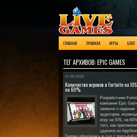
ГЛАВНАЯ
ПРАВИЛА
ИГРЫ
БЛОГ
ТЕГ АРХИВОВ:
EPIC GAMES
07.09.2020
Количество игроков в Fortnite на IOS
на 60%
Разработчики Fortni
компания Epic Gam
заявили о падении
аудитории, играющ
игру на IOS, на 60
того, как приложен
удалено из AppStor
Games обратились в суд с просьбой 