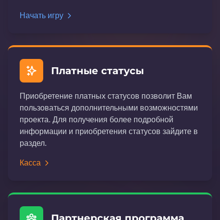
Начать игру
Платные статусы
Приобретение платных статусов позволит Вам
пользоваться дополнительными возможностями
проекта. Для получения более подробной
информации и приобретения статусов зайдите в
раздел.
Касса
Партнерская программа