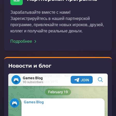
Зарабатывайте вместе с нами!
Зарегистрируйтесь в нашей партнерской
программе, привлекайте новых игроков, друзей,
коллег и получайте реальные деньги.
Подробнее
Новости и блог